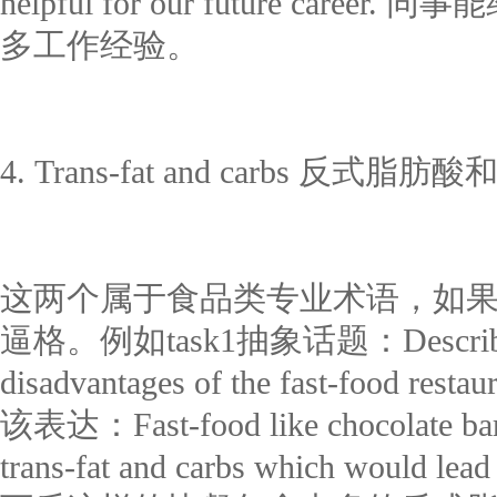
helpful for our future ca
多工作经验。
4. Trans-fat and carbs 反式
这两个属于食品类专业术语，如
逼格。例如task1抽象话题：Describe the
disadvantages of the fast-foo
该表达：Fast-food like chocolate bar 
trans-fat and carbs which would