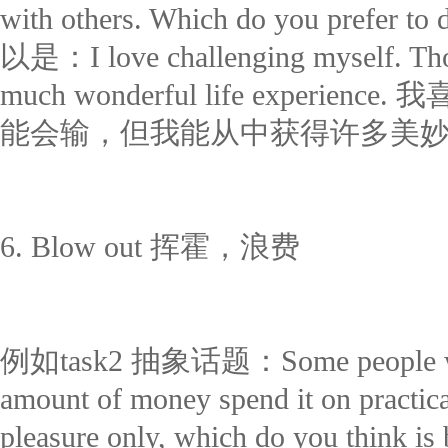
with others. Which do you p
以是：I love challenging myself. Thoug
much wonderful life expe
能会输，但我能从中获得许多美
6. Blow out 挥霍，浪费
例如task2 抽象话题：Some people who u
amount of money spend it on practical
pleasure only, which do you thin