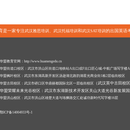
育是一家专注
、
和
的出国英语
武汉雅思培训
武汉托福培训
武汉SAT培训
华盟教育官网：http://www.huamengedu.cn
华盟街道口校区：武汉市洪山区街道口地铁站A出口或F出口匠心城-中航广场写字楼A
华盟枫叶校区：武汉市东湖高新开发区汤逊湖北路韵湖星光商业街1栋2层临街校区
（武汉英中古田校
华盟古田校区：武汉市硚口区华鼎丽都国际北区一层临街校区
华盟荣耀未来光谷校区：武汉市东湖新技术开发区关山大道光谷新发展国
华盟洪山校区：武汉市洪山区雄楚大道与珞狮路交汇处诚功新时代写字楼16层
鄂ICP备14004933号-1