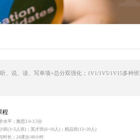
、说、读、写单项+总分双强化；1V1/1V5/1V15多
课程
学水平：雅思3.0-3.5分
小班(3~5人班)；英才班(6~10人)；精品班(15~20人)
程时长：24课次/48小时