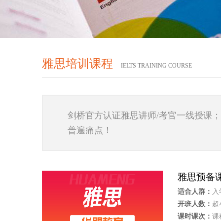
雅思培训课程
IELTS TRAINING COURSE
剑桥官方认证雅思讲师/考官一线授课；听
普遍痛点！
雅思预备
适合人群：
入
开班人数：
超
课时课次：
课