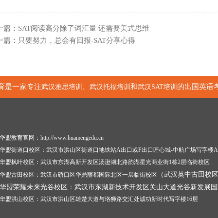
一篇：
SAT阅读高分除了词汇量 还需要美式思维
一篇：
只要努力，总会有回报-SAT分享心得
育是一家专注
、
和
的出国英语
武汉雅思培训
武汉托福培训
武汉SAT培训
华盟教育官网：http://www.huamengedu.cn
华盟街道口校区：武汉市洪山区街道口地铁站A出口或F出口匠心城-中航广场写字楼A
华盟枫叶校区：武汉市东湖高新开发区汤逊湖北路韵湖星光商业街1栋2层临街校区
（武汉英中古田校
华盟古田校区：武汉市硚口区华鼎丽都国际北区一层临街校区
华盟荣耀未来光谷校区：武汉市东湖新技术开发区关山大道光谷新发展国
华盟洪山校区：武汉市洪山区雄楚大道与珞狮路交汇处诚功新时代写字楼16层