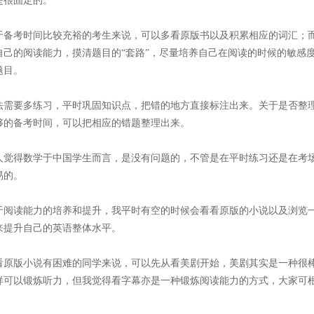
是很固定的。
于备考时间比较充裕的考生来说，可以多看原版书以及积累相应的词汇；
自己的阅读能力，摸清题目的“套路”，尽量培养自己在阅读的时候的敏感
题目。
法需要多练习，平时巩固知识点，把错的地方直接标注出来。关于是否整
够的备考时间，可以把相应的错题整理出来。
人觉得数学于中国学生而言，是没有问题的，不管是在平时练习还是在考
易的。
于阅读能力的培养和提升，我平时有空的时候会看看原版的小说以及浏览
来提升自己的英语整体水平。
看原版小说有困难的同学来说，可以先从看美剧开始，美剧其实是一种很
样可以锻炼听力，但我觉得看字幕亦是一种锻炼阅读能力的方式，大家可