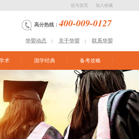
设为首页
加入收藏
400-009-0127
高分热线：
华盟动态
关于华盟
联系华盟
|
|
学术
国学经典
备考攻略