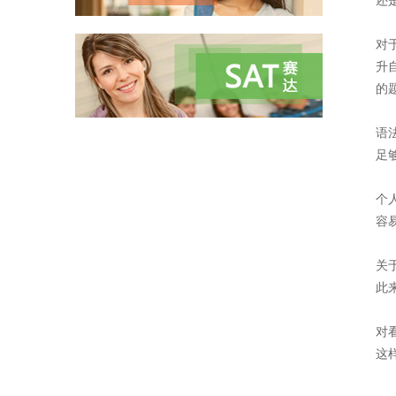
还
对
升
的
语
足
个
容
关
此
对
这