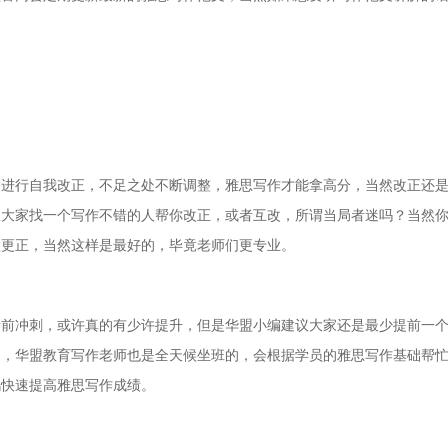
的进行自我改正，不足之处不断调整，雅思写作才能拿高分，当然改正还
议大家找一个写作不错的人帮你改正，或者互改，所谓当局者迷吗？当然
做更正，当然这样是最好的，毕竟老师们更专业。
考前冲刺，或许真的有少许提升，但是华盟小编建议大家还是最少提前一
间，华盟教育写作老师也是全天候坐班的，会根据学员的雅思写作基础帮
鸭快速提高雅思写作成绩。