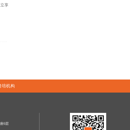
名立享
考培机构
座6层