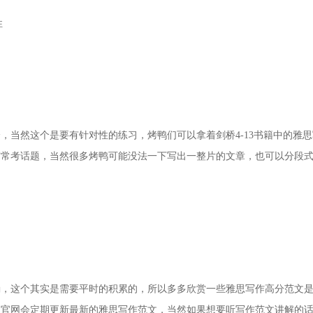
性
，当然这个是要有针对性的练习，烤鸭们可以拿着剑桥4-13书籍中的雅思
与常考话题，当然很多烤鸭可能没法一下写出一整片的文章，也可以分段
确，这个其实是需要平时的积累的，所以多多欣赏一些雅思写作高分范文
盟官网会定期更新最新的雅思写作范文，当然如果想要听写作范文讲解的