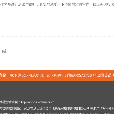
写作老师进行测试与试听，真实的感受一下华盟的雅思写作，线上咨询报
门砖
育是一家专注
、
和
的出国英语
武汉雅思培训
武汉托福培训
武汉SAT培训
华盟教育官网：http://www.huamengedu.cn
华盟街道口校区：武汉市洪山区街道口地铁站A出口或F出口匠心城-中航广场写字楼A